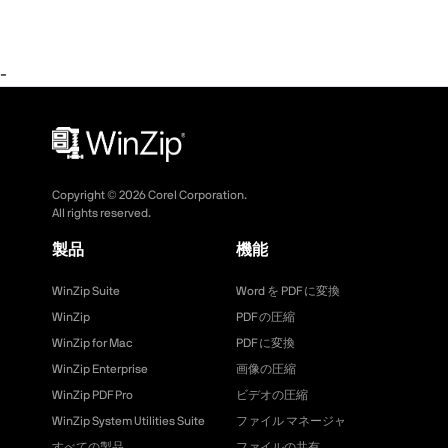
-
Copyright ©
2026
Corel Corporation.
All rights reserved.
製品
機能
WinZip Suite
Word を PDF に変換
WinZip
PDF の圧縮
WinZip for Mac
PDF に変換
WinZip Enterprise
画像の圧縮
WinZip PDF Pro
ビデオの圧縮
WinZip System Utilities Suite
ファイル マネージャ
すべての製品
ファイルの共有