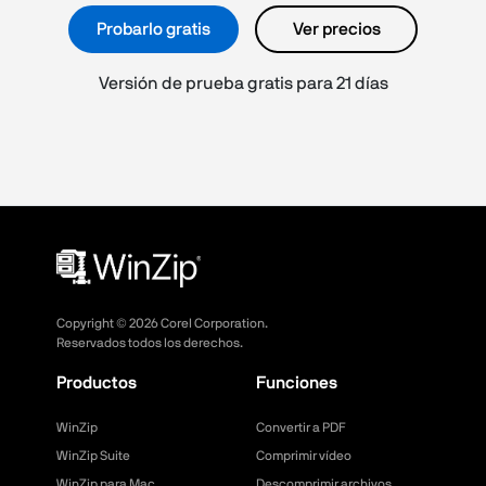
Probarlo gratis
Ver precios
Versión de prueba gratis para 21 días
Copyright ©
2026
Corel Corporation.
Reservados todos los derechos.
Productos
Funciones
WinZip
Convertir a PDF
WinZip Suite
Comprimir vídeo
WinZip para Mac
Descomprimir archivos