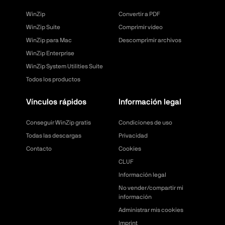
WinZip
Convertir a PDF
WinZip Suite
Comprimir vídeo
WinZip para Mac
Descomprimir archivos
WinZip Enterprise
WinZip System Utilities Suite
Todos los productos
Vínculos rápidos
Información legal
Conseguir WinZip gratis
Condiciones de uso
Todas las descargas
Privacidad
Contacto
Cookies
CLUF
Información legal
No vender/compartir mi
información
Administrar mis cookies
Imprint