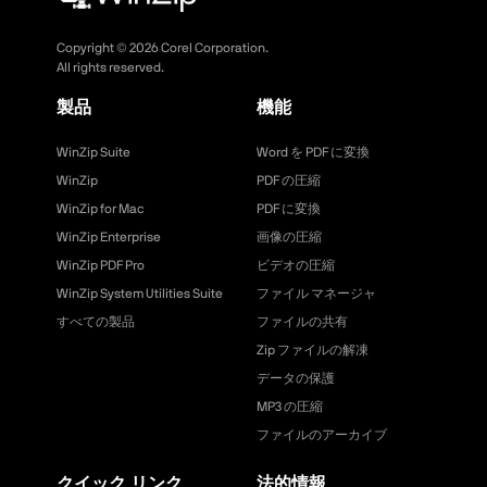
Copyright ©
2026
Corel Corporation.
All rights reserved.
製品
機能
WinZip Suite
Word を PDF に変換
WinZip
PDF の圧縮
WinZip for Mac
PDF に変換
WinZip Enterprise
画像の圧縮
WinZip PDF Pro
ビデオの圧縮
WinZip System Utilities Suite
ファイル マネージャ
すべての製品
ファイルの共有
Zip ファイルの解凍
データの保護
MP3 の圧縮
ファイルのアーカイブ
クイック リンク
法的情報