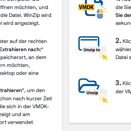
öffnen möchten, und
die Si
 die Datei. WinZip wird
Sie de
i wird angezeigt.
sekun
2.
ster auf der rechten
Klic
Extrahieren nach:
“
wählen
Speicherort, an dem
Datei 
hern möchten,
esktop oder eine
3.
Klic
trahieren
“, um den
der V
Schon nach kurzer Zeit
die sich in der VMDK-
zeigt und am
ort verwendet