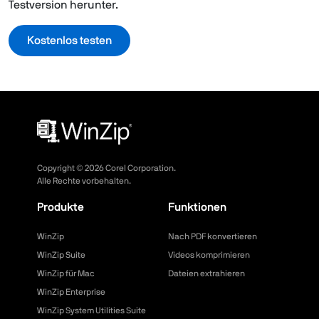
Testversion herunter.
Kostenlos testen
Copyright ©
2026
Corel Corporation.
Alle Rechte vorbehalten.
Produkte
Funktionen
WinZip
Nach PDF konvertieren
WinZip Suite
Videos komprimieren
WinZip für Mac
Dateien extrahieren
WinZip Enterprise
WinZip System Utilities Suite