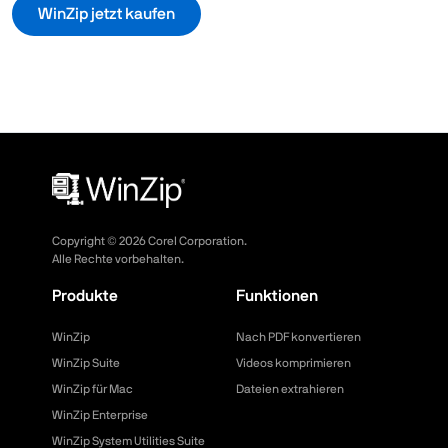
WinZip jetzt kaufen
Copyright ©
2026
Corel Corporation.
Alle Rechte vorbehalten.
Produkte
Funktionen
WinZip
Nach PDF konvertieren
WinZip Suite
Videos komprimieren
WinZip für Mac
Dateien extrahieren
WinZip Enterprise
WinZip System Utilities Suite