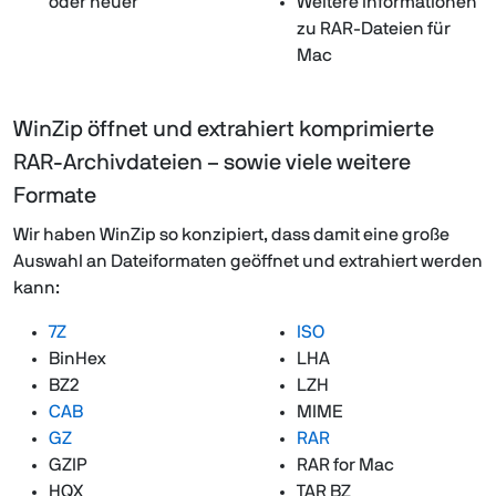
oder neuer
Weitere Informationen
zu RAR-Dateien für
Mac
WinZip öffnet und extrahiert komprimierte
RAR-Archivdateien – sowie viele weitere
Formate
Wir haben WinZip so konzipiert, dass damit eine große
Auswahl an Dateiformaten geöffnet und extrahiert werden
kann:
7Z
ISO
BinHex
LHA
BZ2
LZH
CAB
MIME
GZ
RAR
GZIP
RAR for Mac
HQX
TAR BZ