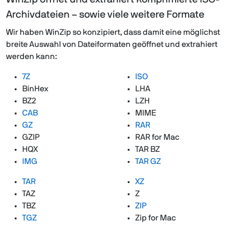
Archivdateien – sowie viele weitere Formate
Wir haben WinZip so konzipiert, dass damit eine möglichst
breite Auswahl von Dateiformaten geöffnet und extrahiert
werden kann:
7Z
ISO
BinHex
LHA
BZ2
LZH
CAB
MIME
GZ
RAR
GZIP
RAR for Mac
HQX
TAR BZ
IMG
TAR GZ
TAR
XZ
TAZ
Z
TBZ
ZIP
TGZ
Zip for Mac