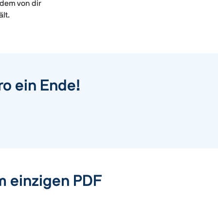
 dem von dir
lt.
o ein Ende!
m einzigen PDF