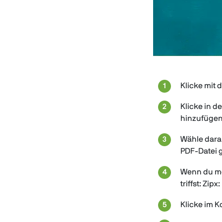
Klicke mit 
Klicke in 
hinzufügen
Wähle dara
PDF-Datei g
Wenn du mö
triffst: Zi
Klicke im K