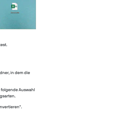
est.
dner, in dem die
e folgende Auswahl
ngsarten.
nvertieren".