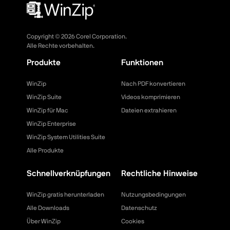
Copyright ©
2026
Corel Corporation.
Alle Rechte vorbehalten.
Produkte
Funktionen
WinZip
Nach PDF konvertieren
WinZip Suite
Videos komprimieren
WinZip für Mac
Dateien extrahieren
WinZip Enterprise
WinZip System Utilities Suite
Alle Produkte
Schnellverknüpfungen
Rechtliche Hinweise
WinZip gratis herunterladen
Nutzungsbedingungen
Alle Downloads
Datenschutz
Über WinZip
Cookies