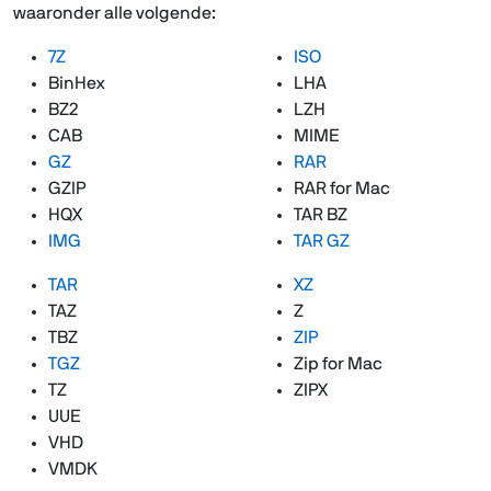
waaronder alle volgende:
7Z
ISO
BinHex
LHA
BZ2
LZH
CAB
MIME
GZ
RAR
GZIP
RAR for Mac
HQX
TAR BZ
IMG
TAR GZ
TAR
XZ
TAZ
Z
TBZ
ZIP
TGZ
Zip for Mac
TZ
ZIPX
UUE
VHD
VMDK