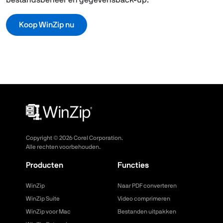
bestandsbeheer en gegevensback-up.
Koop WinZip nu
Copyright ©
2026
Corel Corporation.
Alle rechten voorbehouden.
Producten
Functies
WinZip
Naar PDF converteren
WinZip Suite
Video comprimeren
WinZip voor Mac
Bestanden uitpakken