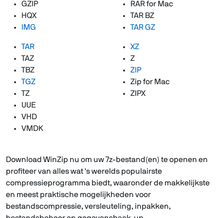
GZIP
RAR for Mac
HQX
TAR BZ
IMG
TAR GZ
TAR
XZ
TAZ
Z
TBZ
ZIP
TGZ
Zip for Mac
TZ
ZIPX
UUE
VHD
VMDK
Download WinZip nu om uw 7z-bestand(en) te openen en
profiteer van alles wat 's werelds populairste
compressieprogramma biedt, waaronder de makkelijkste
en meest praktische mogelijkheden voor
bestandscompressie, versleuteling, inpakken,