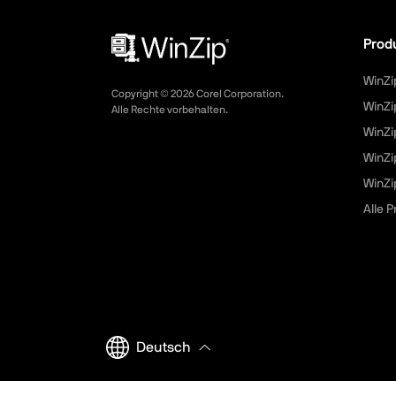
Prod
WinZi
Copyright ©
2026
Corel Corporation.
WinZi
Alle Rechte vorbehalten.
WinZi
WinZi
WinZip
Alle 
Deutsch