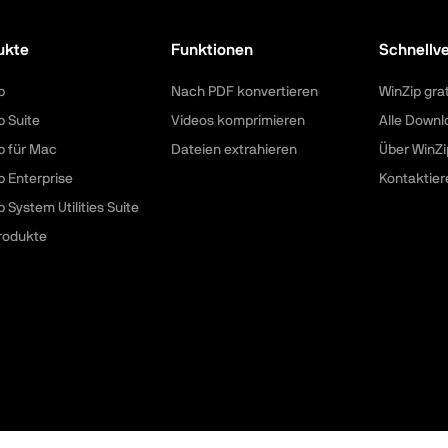
ukte
Funktionen
Schnellv
p
Nach PDF konvertieren
WinZip gra
p Suite
Videos komprimieren
Alle Downl
p für Mac
Dateien extrahieren
Über WinZi
p Enterprise
Kontaktier
 System Utilities Suite
Produkte