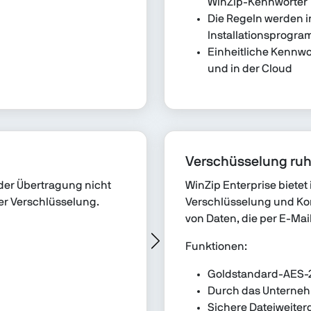
WinZip-Kennwörter
Die Regeln werden i
Installationsprogr
Einheitliche Kennwo
und in der Cloud
Verschüsselung ru
der Übertragung nicht
WinZip Enterprise bietet 
er Verschlüsselung.
Verschlüsselung und K
von Daten, die per E-Ma
Funktionen:
Goldstandard-AES-
Durch das Unterneh
Sichere Dateiweite