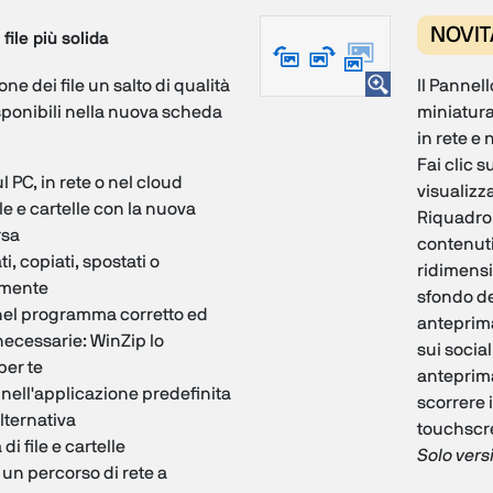
NOVIT
file più solida
one dei file un salto di qualità
Il Pannell
sponibili nella nuova scheda
miniatura 
in rete e
Fai clic 
 PC, in rete o nel cloud
visualizz
le e cartelle con la nuova
Riquadro 
rsa
contenuti
i, copiati, spostati o
ridimensi
lmente
sfondo del
 nel programma corretto ed
anteprima
necessarie: WinZip lo
sui socia
per te
anteprima
e nell'applicazione predefinita
scorrere i
lternativa
touchscr
di file e cartelle
Solo vers
 un percorso di rete a