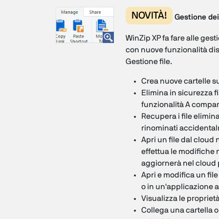
NOVITÀ!
Gestione dei 
WinZip XP fa fare alle gesti
con nuove funzionalità di
Gestione file.
Crea nuove cartelle sul
Elimina in sicurezza fi
funzionalità A compa
Recupera i file eliminat
rinominati accidenta
Apri un file dal cloud
effettua le modifiche 
aggiornerà nel cloud 
Apri e modifica un fil
o in un'applicazione a
Visualizza le proprietà 
Collega una cartella o