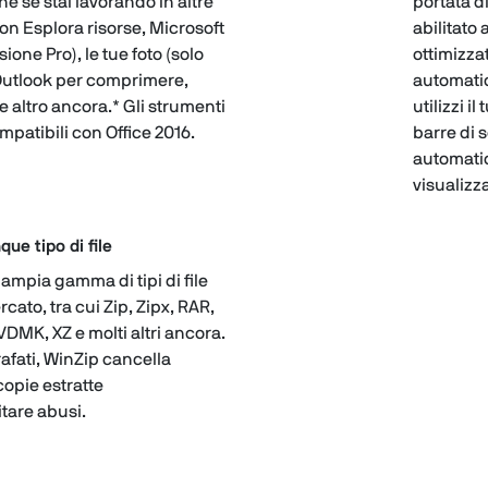
e se stai lavorando in altre
portata d
on Esplora risorse, Microsoft
abilitato 
sione Pro), le tue foto (solo
ottimizza
 Outlook per comprimere,
automatic
e altro ancora.* Gli strumenti
utilizzi i
patibili con Office 2016.
barre di 
automatic
visualizza
e tipo di file
 ampia gamma di tipi di file
ato, tra cui Zip, Zipx, RAR,
DMK, XZ e molti altri ancora.
rafati, WinZip cancella
opie estratte
tare abusi.