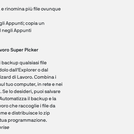
 e rinomina più file ovunque
li Appunti; copia un
 negli Appunti
voro Super Picker
 backup qualsiasi file
lo dall'Explorer o dal
izard di Lavoro. Combina i
 sul tuo computer, in rete e nei
 Se lo desideri, puoi salvare
. Automatizza il backup e la
oro che raccoglie i file da
ime e distribuisce lo zip
la tua programmazione.
prise