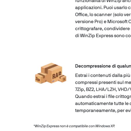
funzionalità di WinZip anch
applicazioni. Puoi usarlo c
Office, lo scanner (solo ver
versione Pro) e Microsoft
crittografare, condividere 
di WinZip Express sono com
Decompressione di qualunqu
Estrai i contenuti dalla più
compressi presenti sul merc
7Zip, BZ2, LHA/LZH, VHD/V
Quando estrai i file crittog
automaticamente tutte le c
temporaneamente, per evi
*WinZip Express non è compatibile con Windows XP.