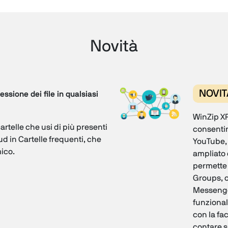
Novità
NOVIT
sione dei file in qualsiasi
WinZip XP
cartelle che usi di più presenti
consentirt
oud in Cartelle frequenti, che
YouTube, 
ico.
ampliato 
permette 
Groups, o
Messenge
funzional
con la fa
contare s