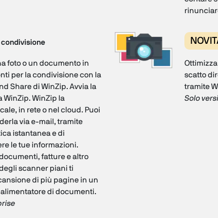
rinunciar
NOVIT
condivisione
a foto o un documento in
Ottimizza
ti per la condivisione con la
scatto di
d Share di WinZip. Avvia la
tramite W
 WinZip. WinZip la
Solo vers
ale, in rete o nel cloud. Puoi
erla via e-mail, tramite
ca istantanea e di
re le tue informazioni.
documenti, fatture e altro
degli scanner piani ti
scansione di più pagine in un
alimentatore di documenti.
prise