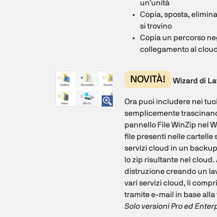
un'unità
Copia, sposta, elimina
si trovino
Copia un percorso neg
collegamento al cloud
NOVITÀ!
Wizard di La
Ora puoi includere nei tuoi
semplicemente trascinando
pannello File WinZip nel W
file presenti nelle cartelle
servizi cloud in un backup.
lo zip risultante nel cloud
distruzione creando un lav
vari servizi cloud, li compr
tramite e-mail in base al
Solo versioni Pro ed Enter