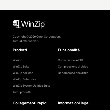
Copyright ©
2026
Corel Corporation.
Tutti i diritti riservati.
Prodotti
Funzionalità
WinZip
Conversione in PDF
WinZip Suite
Compressione di video
WinZip per Mac
Decompressione di file
WinZip Enterprise
WinZip System Utilities Suite
Tutti i prodotti
Collegamenti rapidi
Informazioni legali