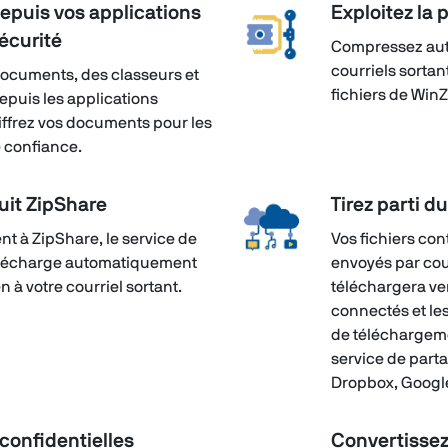
epuis vos applications
Exploitez la
sécurité
Compressez aut
courriels sorta
ocuments, des classeurs et
fichiers de Win
epuis les applications
hiffrez vos documents pour les
e confiance.
tuit ZipShare
Tirez parti d
nt à ZipShare, le service de
Vos fichiers con
télécharge automatiquement
envoyés par cou
en à votre courriel sortant.
téléchargera ve
connectés et le
de téléchargeme
service de parta
Dropbox, Google
confidentielles
Convertissez