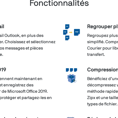
Fonctionnalités
il
Regrouper pl
il Outlook, en plus des
Regroupez plusi
er. Choisissez et sélectionnez
simplifié. Comp
 vos messages et pièces
Courier pour lib
e.
transfert.
019
Compression
rennent maintenant en
Bénéficiez d’un
et enregistrez des
décompressez vo
de Microsoft Office 2019.
méthode rapide 
protéger et partagez-les en
Zipx et une tail
types de fichier.