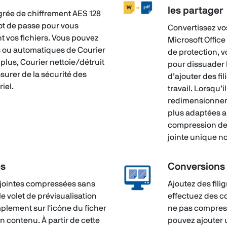
les partager
égrée de chiffrement AES 128
mot de passe pour vous
Convertissez vos
t vos fichiers. Vous pouvez
Microsoft Office
es ou automatiques de Courier
de protection, 
 plus, Courier nettoie/détruit
pour dissuader 
ssurer de la sécurité des
d’ajouter des fi
iel.
travail. Lorsqu’
redimensionner 
plus adaptées a
compression de 
jointe unique n
es
Conversions
 jointes compressées sans
Ajoutez des fil
 le volet de prévisualisation
effectuez des c
plement sur l'icône du ficher
ne pas compress
on contenu. À partir de cette
pouvez ajouter 