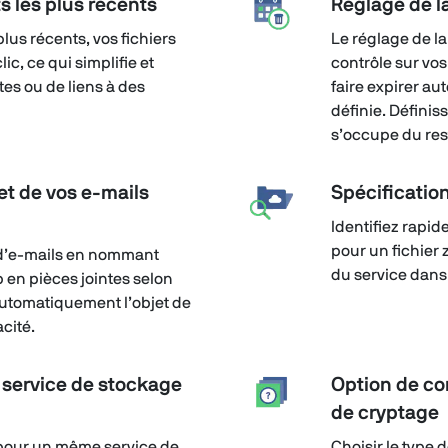
s les plus récents
Réglage de la
plus récents, vos fichiers
Le réglage de la
c, ce qui simplifie et
contrôle sur vos 
tes ou de liens à des
faire expirer a
définie. Définis
s’occupe du res
jet de vos e-mails
Spécificatio
Identifiez rapid
pour un fichier 
x d’e-mails en nommant
du service dans 
 en pièces jointes selon
 automatiquement l’objet de
cité.
service de stockage
Option de c
de cryptage
 pour un même service de
Choisir le type 