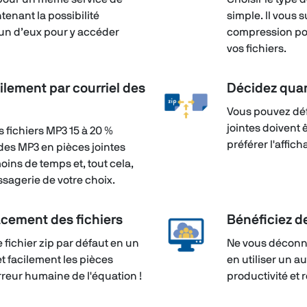
enant la possibilité
simple. Il vous s
un d’eux pour y accéder
compression po
vos fichiers.
ilement par courriel des
Décidez quan
Vous pouvez défi
jointes doiven
 fichiers MP3 15 à 20 %
préférer l'affic
des MP3 en pièces jointes
oins de temps et, tout cela,
ssagerie de votre choix.
acement des fichiers
Bénéficiez de
 fichier zip par défaut en un
Ne vous déconn
et facilement les pièces
en utiliser un 
rreur humaine de l'équation !
productivité et 