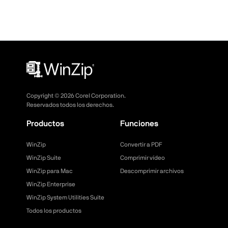
Copyright ©
2026
Corel Corporation.
Reservados todos los derechos.
Productos
Funciones
WinZip
Convertir a PDF
WinZip Suite
Comprimir vídeo
WinZip para Mac
Descomprimir archivos
WinZip Enterprise
WinZip System Utilities Suite
Todos los productos