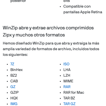
posterior
bits
Compatible con
pantallas Apple Retina
WinZip abre y extrae archivos comprimidos
Zipx y muchos otros formatos
Hemos diseñado WinZip para que abra y extraiga la más
amplia variedad de formatos de archivo, incluidos todos
los siguientes:
7Z
ISO
BinHex
LHA
BZ2
LZH
CAB
MIME
GZ
RAR
GZIP
RAR for Mac
HQX
TAR BZ
IMG
TAR GZ