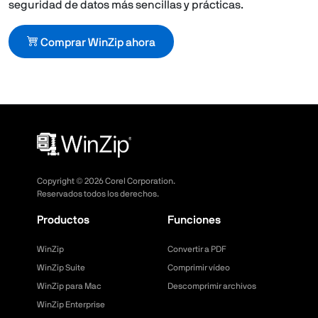
seguridad de datos más sencillas y prácticas.
Comprar WinZip ahora
Copyright ©
2026
Corel Corporation.
Reservados todos los derechos.
Productos
Funciones
WinZip
Convertir a PDF
WinZip Suite
Comprimir vídeo
WinZip para Mac
Descomprimir archivos
WinZip Enterprise