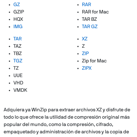
GZ
RAR
GZIP
RAR for Mac
HQX
TAR BZ
IMG
TAR GZ
TAR
XZ
TAZ
Z
TBZ
ZIP
TGZ
Zip for Mac
TZ
ZIPX
UUE
VHD
VMDK
Adquiera ya WinZip para extraer archivos XZ y disfrute de
todo lo que ofrece la utilidad de compresión original más
popular del mundo, como la compresión, cifrado,
empaquetado y administración de archivos y la copia de