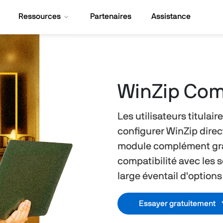
Ressources
Partenaires
Assistance
WinZip Co
Les utilisateurs titulai
configurer WinZip dire
module complément grat
compatibilité avec les sc
large éventail d'option
Essayer gratuitement