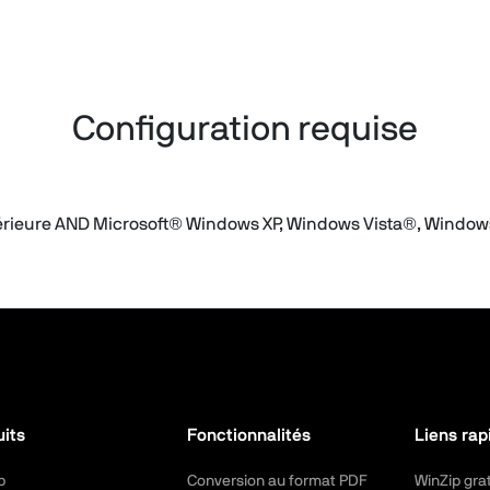
Configuration requise
ltérieure AND Microsoft® Windows XP, Windows Vista®, Window
uits
Fonctionnalités
Liens rap
p
Conversion au format PDF
WinZip grat