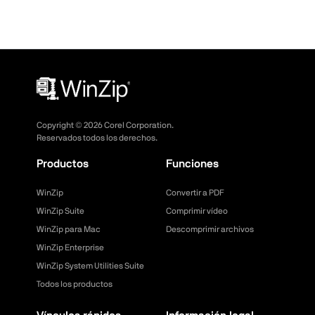
Copyright ©
2026
Corel Corporation.
Reservados todos los derechos.
Productos
Funciones
WinZip
Convertir a PDF
WinZip Suite
Comprimir vídeo
WinZip para Mac
Descomprimir archivos
WinZip Enterprise
WinZip System Utilities Suite
Todos los productos