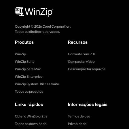
Copyright ©
2026
Corel Corporation.
Todos os direitos reservados.
Produtos
Recursos
WinZip
Converter em PDF
WinZip Suite
Compactar vídeo
WinZip para Mac
Descompactar arquivos
WinZip Enterprise
WinZip System Utilities Suite
Todos os produtos
Links rápidos
Informações legais
Obter o WinZip grátis
Termos de uso
Todos os downloads
Privacidade